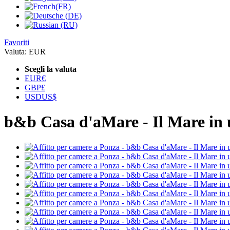
Favoriti
Valuta:
EUR
Scegli la valuta
EUR
€
GBP
£
USD
US$
b&b Casa d'aMare - Il Mare in 