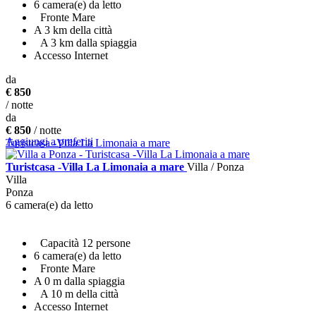
6 camera(e) da letto
Fronte Mare
A 3 km della città
A 3 km dalla spiaggia
Accesso Internet
da
+ INFO
€ 850
/ notte
da
€ 850
/ notte
Aggiungi a preferiti
Turistcasa -Villa La Limonaia a mare
Turistcasa -Villa La Limonaia a mare
Villa / Ponza
Villa
Ponza
6 camera(e) da letto
Capacità 12 persone
6 camera(e) da letto
Fronte Mare
A 0 m dalla spiaggia
A 10 m della città
Accesso Internet