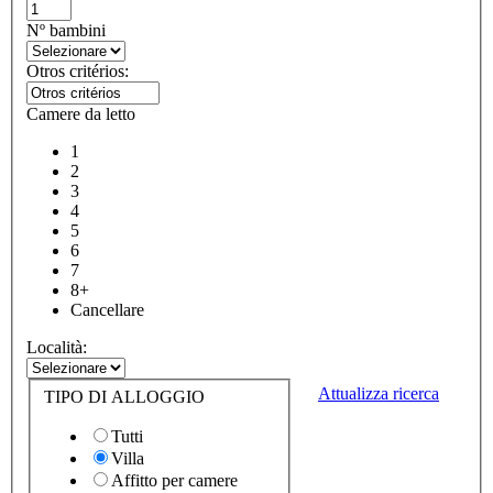
Nº bambini
Otros critérios:
Camere da letto
1
2
3
4
5
6
7
8+
Cancellare
Località:
Attualizza ricerca
TIPO DI ALLOGGIO
Tutti
Villa
Affitto per camere