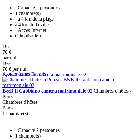
Capacité 2 personnes
1 chambre(s)
à 4 km de la plage
à 4 km de la ville
Accès Internet
Climatisation
Dès
+ INFO
70 €
par nuit
Dès
70 €
par nuit
Ajouter à mes Favoris
B&B Il Gabbiano camera matrimoniale 02
B&B Il Gabbiano camera matrimoniale 02
Chambres d'hôtes /
Ponza
Chambres d'hôtes
Ponza
1 chambre(s)
Capacité 2 personnes
1 chambre(s)