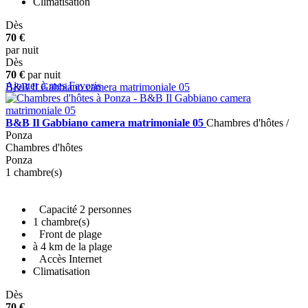
Climatisation
Dès
+ INFO
70 €
par nuit
Dès
70 €
par nuit
Ajouter à mes Favoris
B&B Il Gabbiano camera matrimoniale 05
B&B Il Gabbiano camera matrimoniale 05
Chambres d'hôtes /
Ponza
Chambres d'hôtes
Ponza
1 chambre(s)
Capacité 2 personnes
1 chambre(s)
Front de plage
à 4 km de la plage
Accès Internet
Climatisation
Dès
+ INFO
70 €