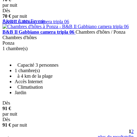
par nuit
Dès
70 €
par nuit
Ajouter à mes Favoris
B&B Il Gabbiano camera tripla 06
B&B Il Gabbiano camera tripla 06
Chambres d'hôtes / Ponza
Chambres d'hôtes
Ponza
1 chambre(s)
Capacité 3 personnes
1 chambre(s)
à 4 km de la plage
Accès Internet
Climatisation
Jardin
Dès
+ INFO
91 €
par nuit
Dès
91 €
par nuit
1
2
plus de resultats
fin