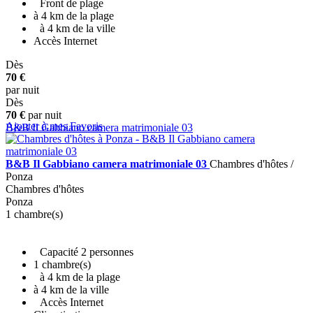
Front de plage
à 4 km de la plage
à 4 km de la ville
Accès Internet
Dès
+ INFO
70 €
par nuit
Dès
70 €
par nuit
Ajouter à mes Favoris
B&B Il Gabbiano camera matrimoniale 03
B&B Il Gabbiano camera matrimoniale 03
Chambres d'hôtes /
Ponza
Chambres d'hôtes
Ponza
1 chambre(s)
Capacité 2 personnes
1 chambre(s)
à 4 km de la plage
à 4 km de la ville
Accès Internet