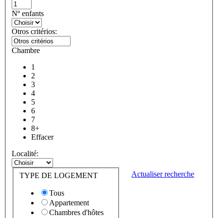
Nº enfants
Otros critérios:
Chambre
1
2
3
4
5
6
7
8+
Effacer
Localité:
Actualiser recherche
TYPE DE LOGEMENT
Tous
Appartement
Chambres d'hôtes